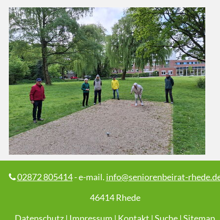
02872 805414
- e-mail.
info@seniorenbeirat-rhede.d
46414 Rhede
Datenschutz
|
Impressum
|
Kontakt
|
Suche
|
Sitemap